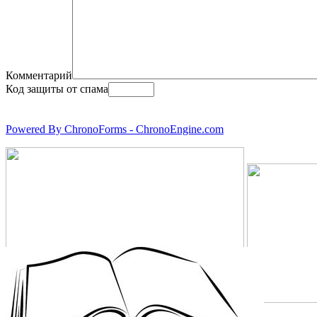
Комментарий
Код защиты от спама
Powered By ChronoForms - ChronoEngine.com
8 (921) 355 - 8 - 355